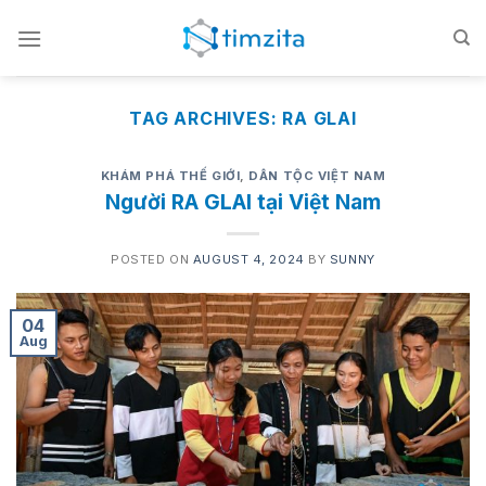
Skip
to
content
TAG ARCHIVES:
RA GLAI
KHÁM PHÁ THẾ GIỚI
,
DÂN TỘC VIỆT NAM
Người RA GLAI tại Việt Nam
POSTED ON
AUGUST 4, 2024
BY
SUNNY
04
Aug