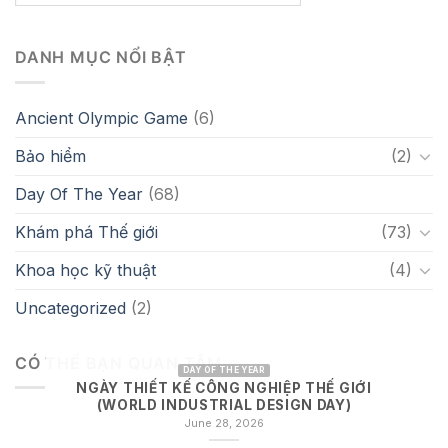
DANH MỤC NỔI BẬT
Ancient Olympic Game
(6)
Bảo hiểm
(2)
Day Of The Year
(68)
Khám phá Thế giới
(73)
Khoa học kỹ thuật
(4)
Uncategorized
(2)
CÓ THỂ BẠN QUAN TÂM
DAY OF THE YEAR
NGÀY THIẾT KẾ CÔNG NGHIỆP THẾ GIỚI
(WORLD INDUSTRIAL DESIGN DAY)
June 28, 2026