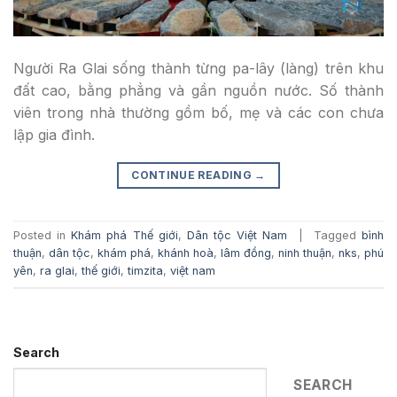
Người Ra Glai sống thành từng pa-lây (làng) trên khu
đất cao, bằng phẳng và gần nguồn nước. Số thành
viên trong nhà thường gồm bố, mẹ và các con chưa
lập gia đình.
CONTINUE READING
→
Posted in
Khám phá Thế giới
,
Dân tộc Việt Nam
|
Tagged
bình
thuận
,
dân tộc
,
khám phá
,
khánh hoà
,
lâm đồng
,
ninh thuận
,
nks
,
phú
yên
,
ra glai
,
thế giới
,
timzita
,
việt nam
Search
SEARCH