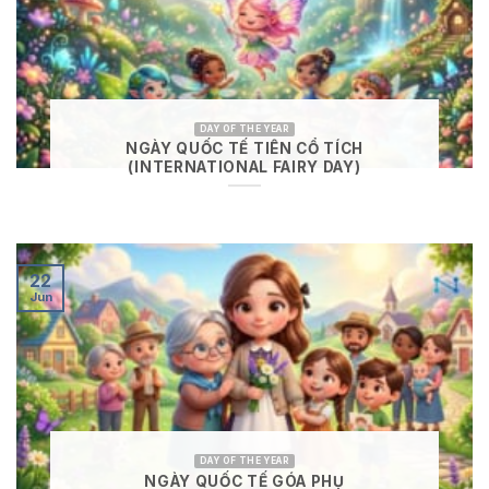
DAY OF THE YEAR
NGÀY QUỐC TẾ TIÊN CỔ TÍCH
(INTERNATIONAL FAIRY DAY)
22
Jun
DAY OF THE YEAR
NGÀY QUỐC TẾ GÓA PHỤ