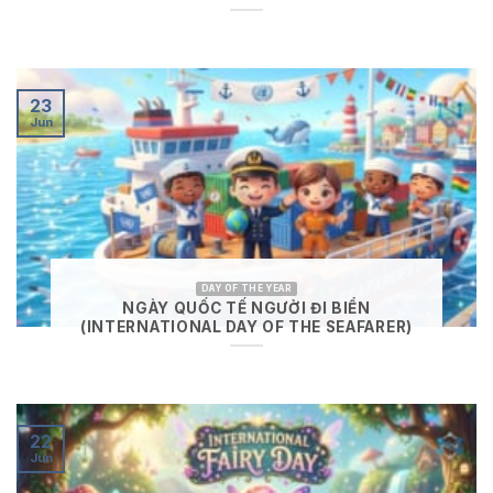
23
Jun
DAY OF THE YEAR
NGÀY QUỐC TẾ NGƯỜI ĐI BIỂN
(INTERNATIONAL DAY OF THE SEAFARER)
22
Jun