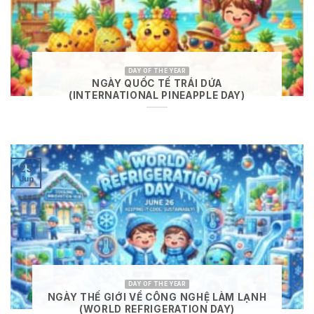
DAY OF THE YEAR
NGÀY QUỐC TẾ TRÁI DỨA
(INTERNATIONAL PINEAPPLE DAY)
25
Jun
DAY OF THE YEAR
NGÀY THẾ GIỚI VỀ CÔNG NGHỆ LÀM LẠNH
(WORLD REFRIGERATION DAY)