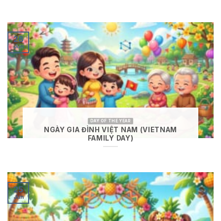
28
Jun
DAY OF THE YEAR
NGÀY GIA ĐÌNH VIỆT NAM (VIETNAM
FAMILY DAY)
25
Jun