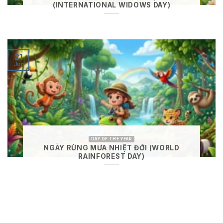
(INTERNATIONAL WIDOWS DAY)
21
Jun
DAY OF THE YEAR
NGÀY RỪNG MƯA NHIỆT ĐỚI (WORLD
RAINFOREST DAY)