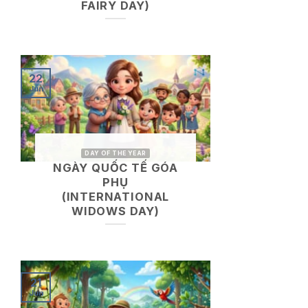
FAIRY DAY)
22
Jun
DAY OF THE YEAR
NGÀY QUỐC TẾ GÓA
PHỤ
(INTERNATIONAL
WIDOWS DAY)
21
Jun