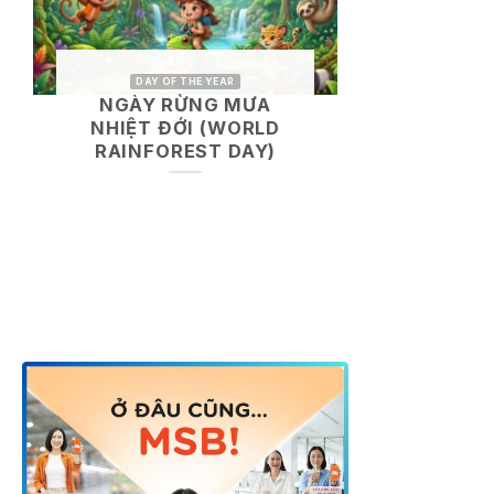
DAY OF THE YEAR
NGÀY RỪNG MƯA
NHIỆT ĐỚI (WORLD
RAINFOREST DAY)