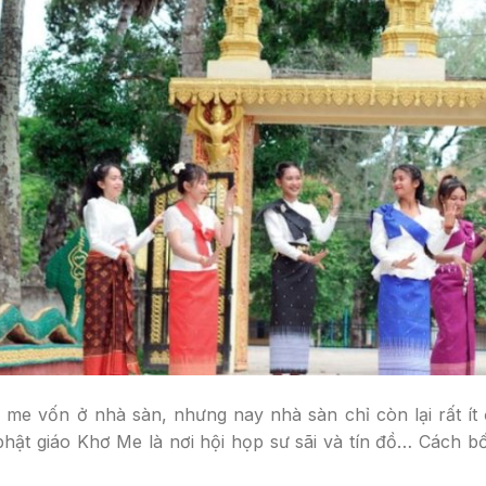
me vốn ở nhà sàn, nhưng nay nhà sàn chỉ còn lại rất ít 
hật giáo Khơ Me là nơi hội họp sư sãi và tín đồ… Cách b