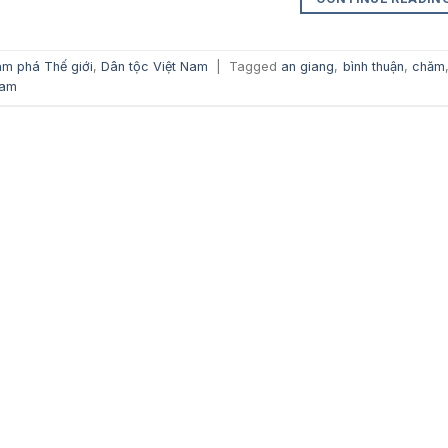
m phá Thế giới
,
Dân tộc Việt Nam
|
Tagged
an giang
,
bình thuận
,
chăm
nam