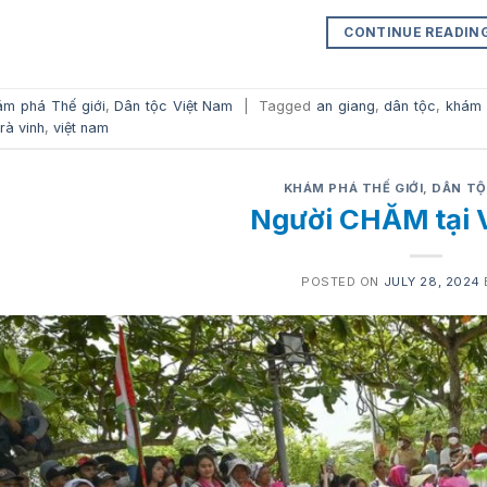
CONTINUE READIN
ám phá Thế giới
,
Dân tộc Việt Nam
|
Tagged
an giang
,
dân tộc
,
khám 
trà vinh
,
việt nam
KHÁM PHÁ THẾ GIỚI
,
DÂN TỘ
Người CHĂM tại 
POSTED ON
JULY 28, 2024