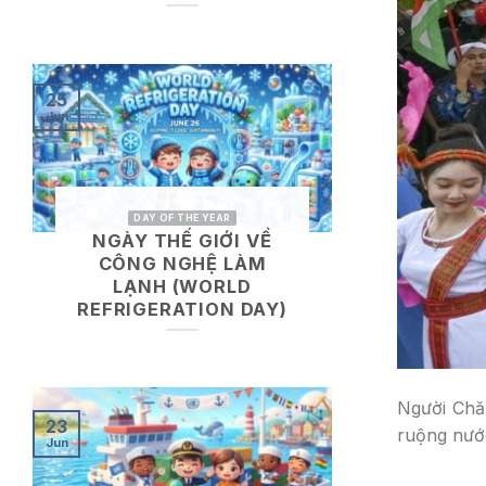
25
Jun
DAY OF THE YEAR
NGÀY THẾ GIỚI VỀ
CÔNG NGHỆ LÀM
LẠNH (WORLD
REFRIGERATION DAY)
Người Chăm
23
ruộng nước
Jun