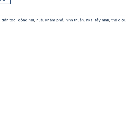
,
dân tộc
,
đồng nai
,
huế
,
khám phá
,
ninh thuận
,
nks
,
tây ninh
,
thế giới
,