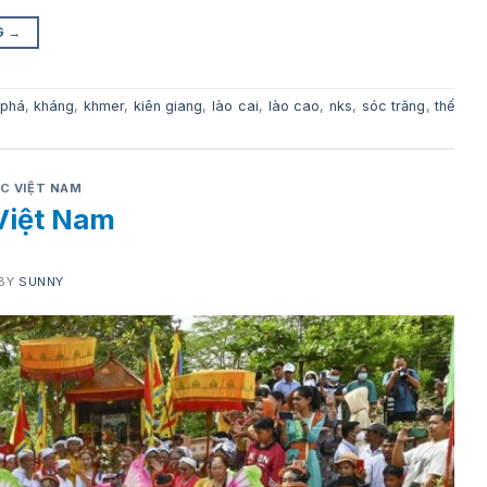
G
→
phá
,
kháng
,
khmer
,
kiên giang
,
lào cai
,
lào cao
,
nks
,
sóc trăng
,
thế
C VIỆT NAM
Việt Nam
BY
SUNNY