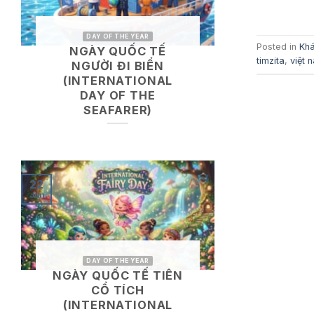
DAY OF THE YEAR
Posted in
Khá
NGÀY QUỐC TẾ
timzita
,
việt 
NGƯỜI ĐI BIỂN
(INTERNATIONAL
DAY OF THE
SEAFARER)
22
Jun
DAY OF THE YEAR
NGÀY QUỐC TẾ TIÊN
CỔ TÍCH
(INTERNATIONAL