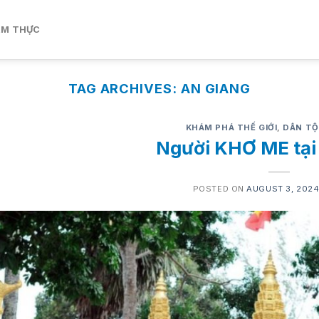
ẨM THỰC
TAG ARCHIVES:
AN GIANG
KHÁM PHÁ THẾ GIỚI
,
DÂN TỘ
Người KHƠ ME tại
POSTED ON
AUGUST 3, 202