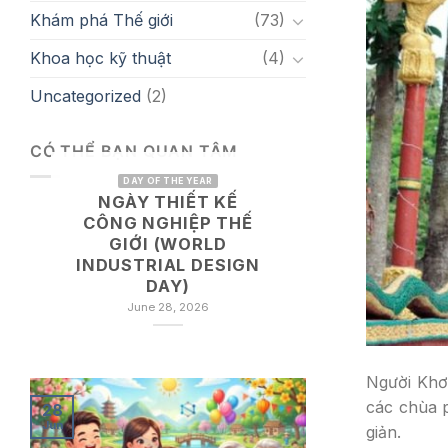
Khám phá Thế giới
(73)
Khoa học kỹ thuật
(4)
Uncategorized
(2)
CÓ THỂ BẠN QUAN TÂM
DAY OF THE YEAR
NGÀY THIẾT KẾ
CÔNG NGHIỆP THẾ
GIỚI (WORLD
INDUSTRIAL DESIGN
DAY)
June 28, 2026
Người Khơ 
các chùa p
28
Jun
giản.