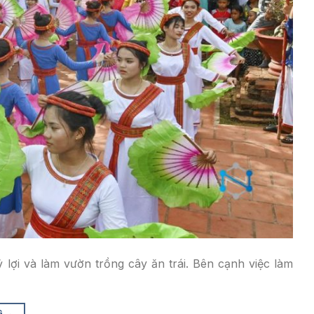
lợi và làm vườn trồng cây ăn trái. Bên cạnh việc làm
G
→