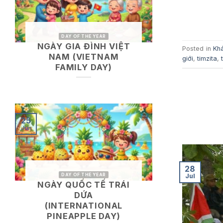
DAY OF THE YEAR
NGÀY GIA ĐÌNH VIỆT
Posted in
Kh
NAM (VIETNAM
giới
,
timzita
,
FAMILY DAY)
25
Jun
28
DAY OF THE YEAR
Jul
NGÀY QUỐC TẾ TRÁI
DỨA
(INTERNATIONAL
PINEAPPLE DAY)