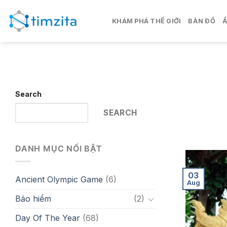
Skip
to
KHÁM PHÁ THẾ GIỚI
BẢN ĐỒ
content
Search
SEARCH
DANH MỤC NỔI BẬT
03
Ancient Olympic Game
(6)
Aug
Bảo hiểm
(2)
Day Of The Year
(68)