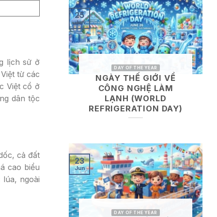
25
Jun
 lịch sử ở
DAY OF THE YEAR
iệt từ các
NGÀY THẾ GIỚI VỀ
 Việt cổ ở
CÔNG NGHỆ LÀM
LẠNH (WORLD
ng dân tộc
REFRIGERATION DAY)
dốc, cả đất
23
há cao biểu
Jun
 lúa, ngoài
DAY OF THE YEAR