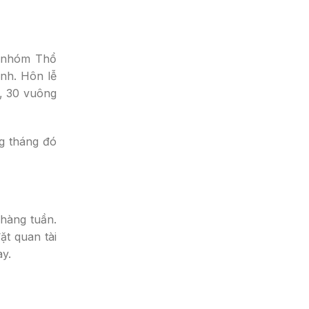
c nhóm Thổ
nh. Hôn lễ
g, 30 vuông
ng tháng đó
 hàng tuần.
ặt quan tài
ày.