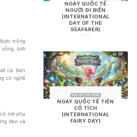
NGÀY QUỐC TẾ
NGƯỜI ĐI BIỂN
(INTERNATIONAL
DAY OF THE
SEAFARER)
được trồng
 võng, lưới
22
Jun
ắt cá. Bên
ng có nghề
DAY OF THE YEAR
NGÀY QUỐC TẾ TIÊN
CỔ TÍCH
 có nơi phụ
(INTERNATIONAL
FAIRY DAY)
ương đen và