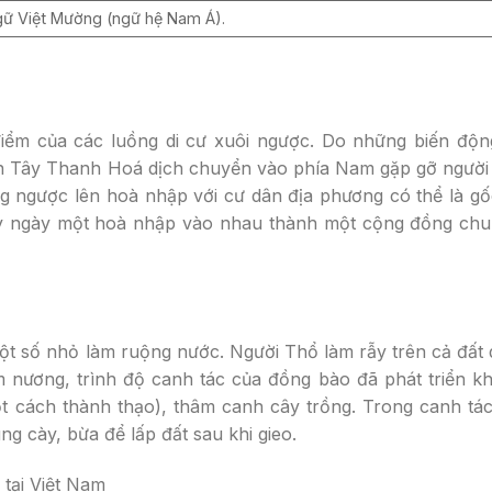
gữ Việt Mường (ngữ hệ Nam Á).
điểm của các luồng di cư xuôi ngược. Do những biến động
 Tây Thanh Hoá dịch chuyển vào phía Nam gặp gỡ người V
ngược lên hoà nhập với cư dân địa phương có thể là gốc
y ngày một hoà nhập vào nhau thành một cộng đồng chu
t số nhỏ làm ruộng nước. Người Thổ làm rẫy trên cả đất 
m nương, trình độ canh tác của đồng bào đã phát triển k
t cách thành thạo), thâm canh cây trồng. Trong canh tác
ng cày, bừa để lấp đất sau khi gieo.