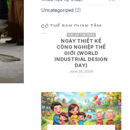
Uncategorized
(2)
CÓ THỂ BẠN QUAN TÂM
DAY OF THE YEAR
NGÀY THIẾT KẾ
CÔNG NGHIỆP THẾ
GIỚI (WORLD
INDUSTRIAL DESIGN
DAY)
June 28, 2026
28
Jun