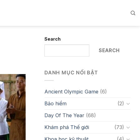
Search
SEARCH
DANH MỤC NỔI BẬT
Ancient Olympic Game
(6)
Bảo hiểm
(2)
Day Of The Year
(68)
Khám phá Thế giới
(73)
Khoa học kỹ thuật
(4)