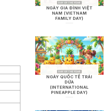
DAY OF THE YEAR
NGÀY GIA ĐÌNH VIỆT
NAM (VIETNAM
FAMILY DAY)
25
Jun
DAY OF THE YEAR
NGÀY QUỐC TẾ TRÁI
DỨA
(INTERNATIONAL
PINEAPPLE DAY)