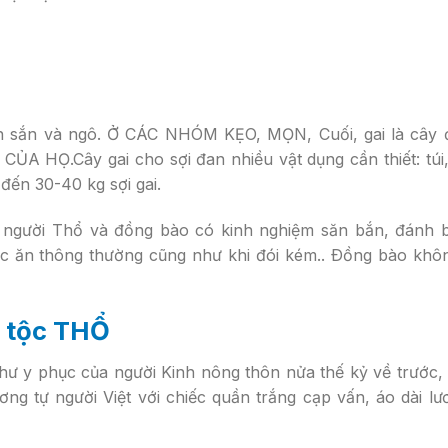
ến sắn và ngô. Ở CÁC NHÓM KẸO, MỌN, Cuối, gai là cây 
 CỦA HỌ.Cây gai cho sợi đan nhiều vật dụng cần thiết: túi,
 đến 30-40 kg sợi gai.
i người Thổ và đồng bào có kinh nghiệm săn bắn, đánh b
hức ăn thông thường cũng như khi đói kém.. Ðồng bào khô
n tộc THỔ
hư y phục của người Kinh nông thôn nửa thế kỷ về trước,
g tự người Việt với chiếc quần trắng cạp vấn, áo dài l