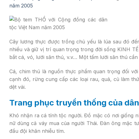
năm 2005
Cây lương thực được trồng chủ yếu là lúa sau đó đ
nhiều và giữ vị trí quan trọng trong đời sống KINH TẾ
bắt cá, vó, lưới săn thú, v.v… Một tấm lưới săn thú cần
Cá, chim thú là nguồn thực phẩm quan trọng đối vớ
cạnh đó, rừng cung cấp các loại rau, quả, củ làm t
dệt vải.
Trang phục truyền thống của dâ
Khó nhận ra cá tính tộc người. Ðồ mặc có nơi giống n
nữ dùng cả váy mua của người Thái. Ðàn ông mặc tươn
đầu đội khăn nhiễu tím.