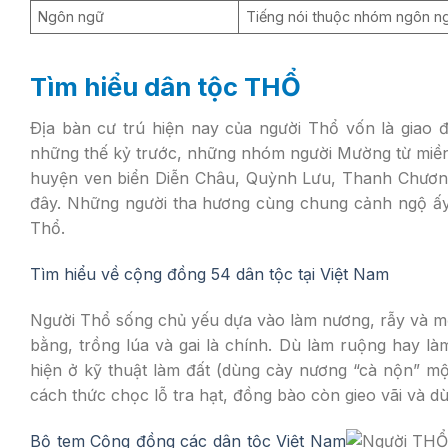
Ngôn ngữ
Tiếng nói thuộc nhóm ngôn n
Tìm hiểu dân tộc THỔ
Ðịa bàn cư trú hiện nay của người Thổ vốn là giao 
những thế kỷ trước, những nhóm người Mường từ miền
huyện ven biển Diễn Châu, Quỳnh Lưu, Thanh Chương 
đây. Những người tha hương cùng chung cảnh ngộ ấ
Thổ.
Tìm hiểu về cộng đồng 54 dân tộc tại Việt Nam
Người Thổ sống chủ yếu dựa vào làm nương, rẫy và mộ
bằng, trồng lúa và gai là chính. Dù làm ruộng hay là
hiện ở kỹ thuật làm đất (dùng cày nương “cà nộn” mộ
cách thức chọc lỗ tra hạt, đồng bào còn gieo vãi và dù
Bộ tem Cộng đồng các dân tộc Việt Nam