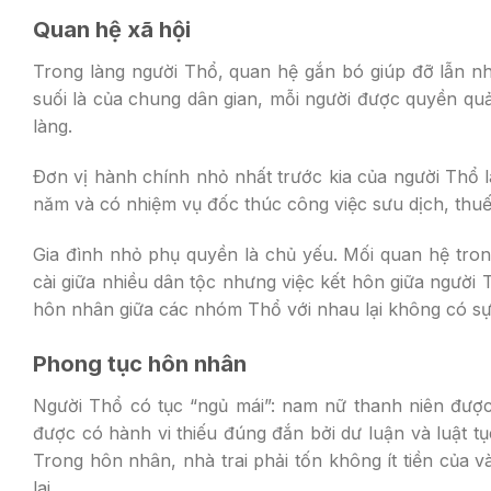
Quan hệ xã hội
Trong làng người Thổ, quan hệ gắn bó giúp đỡ lẫn nha
suối là của chung dân gian, mỗi người được quyền quả
làng.
Ðơn vị hành chính nhỏ nhất trước kia của người Thổ l
năm và có nhiệm vụ đốc thúc công việc sưu dịch, thuế 
Gia đình nhỏ phụ quyền là chủ yếu. Mối quan hệ trong
cài giữa nhiều dân tộc nhưng việc kết hôn giữa người
hôn nhân giữa các nhóm Thổ với nhau lại không có sự
Phong tục hôn nhân
Người Thổ có tục “ngủ mái”: nam nữ thanh niên được n
được có hành vi thiếu đúng đắn bởi dư luận và luật 
Trong hôn nhân, nhà trai phải tốn không ít tiền của v
lai.