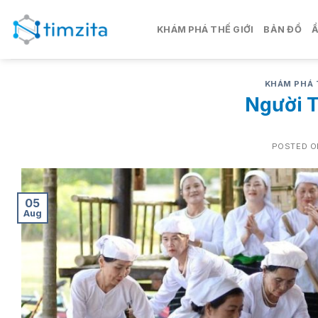
Skip
to
KHÁM PHÁ THẾ GIỚI
BẢN ĐỒ
content
KHÁM PHÁ 
Người T
POSTED 
05
Aug