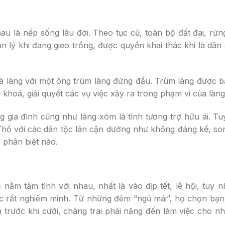
u là nếp sống lâu đời. Theo tục cũ, toàn bộ đất đai, rừn
n lý khi đang gieo trồng, được quyền khai thác khi là dân
à làng với một ông trùm làng đứng đầu. Trùm làng được b
khoá, giải quyết các vụ việc xảy ra trong phạm vi của làng
 gia đình cũng như làng xóm là tình tương trợ hữu ái. T
 Thổ với các dân tộc lân cận dường như không đáng kể, s
 phân biệt nào.
ằm tâm tình với nhau, nhất là vào dịp tết, lễ hội, tuy 
tục rất nghiêm minh. Từ những đêm “ngủ mái”, họ chọn bạ
à trước khi cưới, chàng trai phải năng đến làm việc cho n