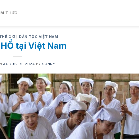
ẨM THỰC
THẾ GIỚI
,
DÂN TỘC VIỆT NAM
HỔ tại Việt Nam
ON
AUGUST 5, 2024
BY
SUNNY