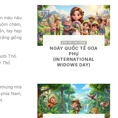
22
hân màu nâu
Jun
huộm chàm,
ền, tay hẹp
rắng giống
DAY OF THE YEAR
NGÀY QUỐC TẾ GÓA
PHỤ
(INTERNATIONAL
i Thổ.
WIDOWS DAY)
 nhưng nhà
21
 phía Nam,
Jun
t.