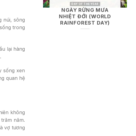
DAY OF THE YEAR
NGÀY RỪNG MƯA
NHIỆT ĐỚI (WORLD
g núi, sông
RAINFOREST DAY)
 sống trong
ầu lại hàng
.
uy sống xen
ong quan hệ
nhiên không
n trăm năm.
hà vợ tương