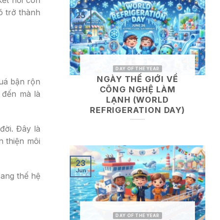
ó trở thành
25
Jun
DAY OF THE YEAR
NGÀY THẾ GIỚI VỀ
quá bận rộn
CÔNG NGHỆ LÀM
 đến mà là
LẠNH (WORLD
REFRIGERATION DAY)
ời. Đây là
n thiện môi
23
Jun
sang thế hệ
DAY OF THE YEAR