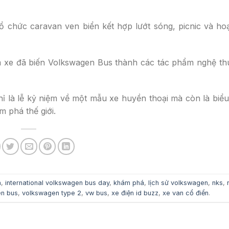
ổ chức caravan ven biển kết hợp lướt sóng, picnic và ho
om xe đã biến Volkswagen Bus thành các tác phẩm nghệ th
ỉ là lễ kỷ niệm về một mẫu xe huyền thoại mà còn là biể
m phá thế giới.
n
,
international volkswagen bus day
,
khám phá
,
lịch sử volkswagen
,
nks
,
n bus
,
volkswagen type 2
,
vw bus
,
xe điện id buzz
,
xe van cổ điển
.