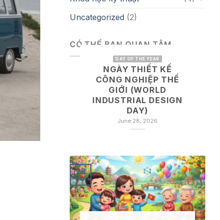
Uncategorized
(2)
CÓ THỂ BẠN QUAN TÂM
DAY OF THE YEAR
NGÀY THIẾT KẾ
CÔNG NGHIỆP THẾ
GIỚI (WORLD
INDUSTRIAL DESIGN
DAY)
June 28, 2026
28
Jun