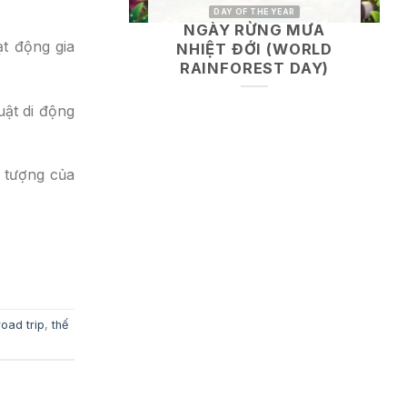
DAY OF THE YEAR
NGÀY RỪNG MƯA
ạt động gia
NHIỆT ĐỚI (WORLD
RAINFOREST DAY)
uật di động
u tượng của
road trip
,
thế