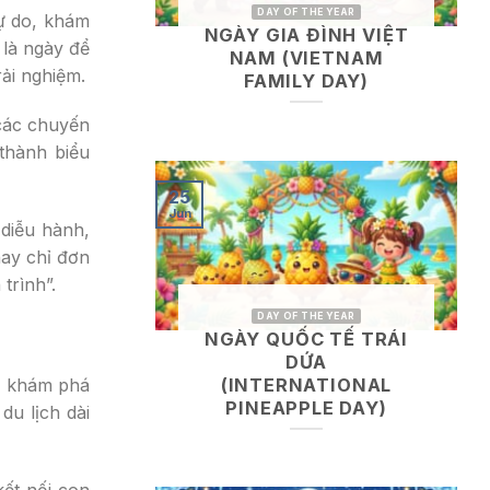
DAY OF THE YEAR
tự do, khám
NGÀY GIA ĐÌNH VIỆT
 là ngày để
NAM (VIETNAM
ải nghiệm.
FAMILY DAY)
 các chuyến
 thành biểu
25
Jun
 diễu hành,
hay chỉ đơn
trình”.
DAY OF THE YEAR
NGÀY QUỐC TẾ TRÁI
DỨA
à khám phá
(INTERNATIONAL
PINEAPPLE DAY)
du lịch dài
ết nối con