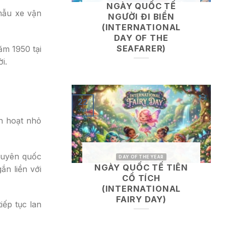
NGÀY QUỐC TẾ
mẫu xe vận
NGƯỜI ĐI BIỂN
(INTERNATIONAL
DAY OF THE
SEAFARER)
ăm 1950 tại
i.
22
Jun
nh hoạt nhỏ
 xuyên quốc
DAY OF THE YEAR
NGÀY QUỐC TẾ TIÊN
n liền với
CỔ TÍCH
(INTERNATIONAL
FAIRY DAY)
iếp tục lan