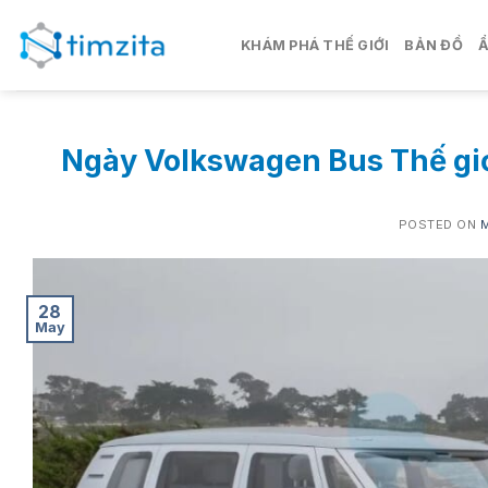
Skip
to
KHÁM PHÁ THẾ GIỚI
BẢN ĐỒ
content
Ngày Volkswagen Bus Thế giớ
POSTED ON
28
May