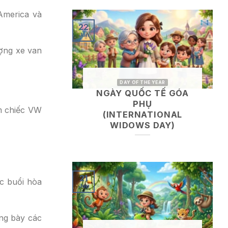
America và
22
Jun
ượng xe van
DAY OF THE YEAR
NGÀY QUỐC TẾ GÓA
PHỤ
ăm chiếc VW
(INTERNATIONAL
WIDOWS DAY)
21
ác buổi hòa
Jun
ưng bày các