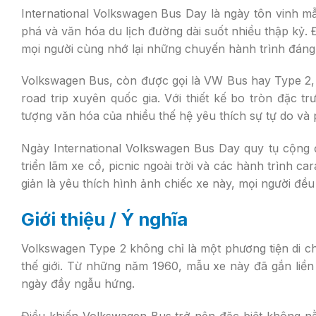
International Volkswagen Bus Day là ngày tôn vinh m
phá và văn hóa du lịch đường dài suốt nhiều thập kỷ.
mọi người cùng nhớ lại những chuyến hành trình đáng n
Volkswagen Bus, còn được gọi là VW Bus hay Type 2, t
road trip xuyên quốc gia. Với thiết kế bo tròn đặc t
tượng văn hóa của nhiều thế hệ yêu thích sự tự do và 
Ngày International Volkswagen Bus Day quy tụ cộng đ
triển lãm xe cổ, picnic ngoài trời và các hành trình
giản là yêu thích hình ảnh chiếc xe này, mọi người đều
Giới thiệu / Ý nghĩa
Volkswagen Type 2 không chỉ là một phương tiện di 
thế giới. Từ những năm 1960, mẫu xe này đã gắn liền 
ngày đầy ngẫu hứng.
Điều khiến Volkswagen Bus trở nên đặc biệt không n