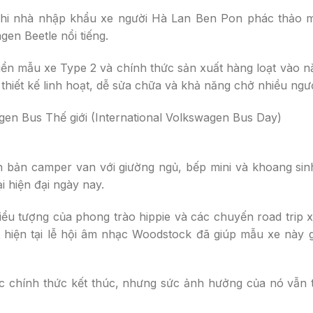
hi nhà nhập khẩu xe người Hà Lan Ben Pon phác thảo 
en Beetle nổi tiếng.
ển mẫu xe Type 2 và chính thức sản xuất hàng loạt vào n
hiết kế linh hoạt, dễ sửa chữa và khả năng chở nhiều ngườ
ên bản camper van với giường ngủ, bếp mini và khoang si
 hiện đại ngày nay.
iểu tượng của phong trào hippie và các chuyến road trip
hiện tại lễ hội âm nhạc Woodstock đã giúp mẫu xe này gắ
 chính thức kết thúc, nhưng sức ảnh hưởng của nó vẫn t