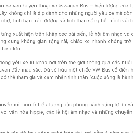
ẫu xe van huyền thoại Volkswagen Bus – biểu tượng của 
 Đây không chỉ là dịp dành cho những người yêu xe mà còn
hớ, tình bạn trên đường và tinh thần sống hết mình với tr
ừng xuất hiện trên khắp các bãi biển, lễ hội âm nhạc và
rưng cùng không gian rộng rãi, chiếc xe nhanh chóng trở
phiêu lưu.
ồng yêu xe từ khắp nơi trên thế giới thông qua các buổi
 caravan đầy màu sắc. Dù sở hữu một chiếc VW Bus cổ điển 
 có thể tham gia và cảm nhận tinh thần “cuộc sống là hành 
chuyển mà còn là biểu tượng của phong cách sống tự do v
với văn hóa hippie, các lễ hội âm nhạc và những chuyến 
ằm ở tốc độ hay công nghệ hiện đại, mà nằm ở cảm giác k