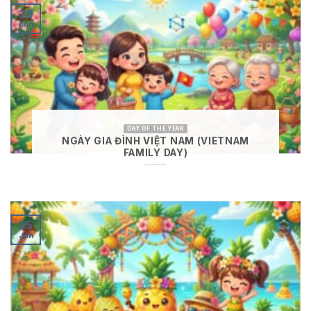
28
Jun
DAY OF THE YEAR
NGÀY GIA ĐÌNH VIỆT NAM (VIETNAM
FAMILY DAY)
25
Jun