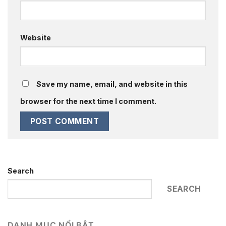
Website
Save my name, email, and website in this
browser for the next time I comment.
Search
SEARCH
DANH MỤC NỔI BẬT