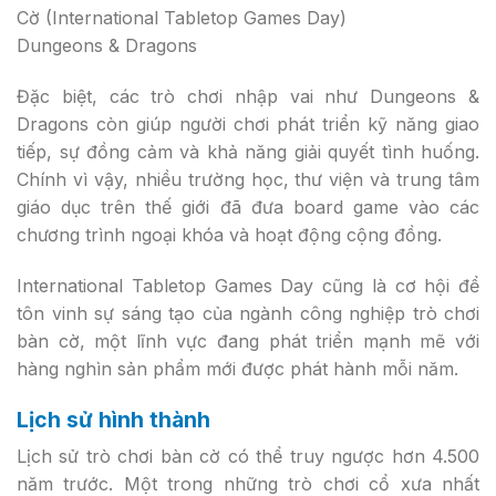
Dungeons & Dragons
Đặc biệt, các trò chơi nhập vai như Dungeons &
Dragons còn giúp người chơi phát triển kỹ năng giao
tiếp, sự đồng cảm và khả năng giải quyết tình huống.
Chính vì vậy, nhiều trường học, thư viện và trung tâm
giáo dục trên thế giới đã đưa board game vào các
chương trình ngoại khóa và hoạt động cộng đồng.
International Tabletop Games Day cũng là cơ hội để
tôn vinh sự sáng tạo của ngành công nghiệp trò chơi
bàn cờ, một lĩnh vực đang phát triển mạnh mẽ với
hàng nghìn sản phẩm mới được phát hành mỗi năm.
Lịch sử hình thành
Lịch sử trò chơi bàn cờ có thể truy ngược hơn 4.500
năm trước. Một trong những trò chơi cổ xưa nhất