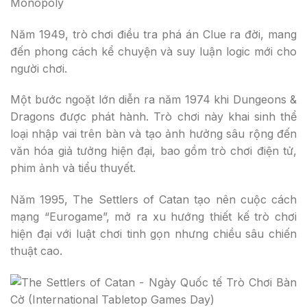
Monopoly
Năm 1949, trò chơi điều tra phá án Clue ra đời, mang
đến phong cách kể chuyện và suy luận logic mới cho
người chơi.
Một bước ngoặt lớn diễn ra năm 1974 khi Dungeons &
Dragons được phát hành. Trò chơi này khai sinh thể
loại nhập vai trên bàn và tạo ảnh hưởng sâu rộng đến
văn hóa giả tưởng hiện đại, bao gồm trò chơi điện tử,
phim ảnh và tiểu thuyết.
Năm 1995, The Settlers of Catan tạo nên cuộc cách
mạng “Eurogame”, mở ra xu hướng thiết kế trò chơi
hiện đại với luật chơi tinh gọn nhưng chiều sâu chiến
thuật cao.