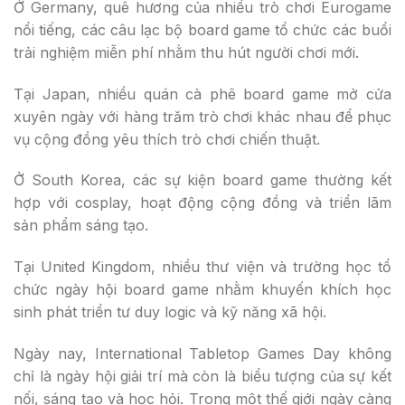
Ở Germany, quê hương của nhiều trò chơi Eurogame
nổi tiếng, các câu lạc bộ board game tổ chức các buổi
trải nghiệm miễn phí nhằm thu hút người chơi mới.
Tại Japan, nhiều quán cà phê board game mở cửa
xuyên ngày với hàng trăm trò chơi khác nhau để phục
vụ cộng đồng yêu thích trò chơi chiến thuật.
Ở South Korea, các sự kiện board game thường kết
hợp với cosplay, hoạt động cộng đồng và triển lãm
sản phẩm sáng tạo.
Tại United Kingdom, nhiều thư viện và trường học tổ
chức ngày hội board game nhằm khuyến khích học
sinh phát triển tư duy logic và kỹ năng xã hội.
Ngày nay, International Tabletop Games Day không
chỉ là ngày hội giải trí mà còn là biểu tượng của sự kết
nối, sáng tạo và học hỏi. Trong một thế giới ngày càng