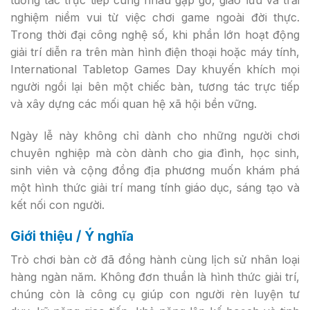
nghiệm niềm vui từ việc chơi game ngoài đời thực.
Trong thời đại công nghệ số, khi phần lớn hoạt động
giải trí diễn ra trên màn hình điện thoại hoặc máy tính,
International Tabletop Games Day khuyến khích mọi
người ngồi lại bên một chiếc bàn, tương tác trực tiếp
và xây dựng các mối quan hệ xã hội bền vững.
Ngày lễ này không chỉ dành cho những người chơi
chuyên nghiệp mà còn dành cho gia đình, học sinh,
sinh viên và cộng đồng địa phương muốn khám phá
một hình thức giải trí mang tính giáo dục, sáng tạo và
kết nối con người.
Giới thiệu / Ý nghĩa
Trò chơi bàn cờ đã đồng hành cùng lịch sử nhân loại
hàng ngàn năm. Không đơn thuần là hình thức giải trí,
chúng còn là công cụ giúp con người rèn luyện tư