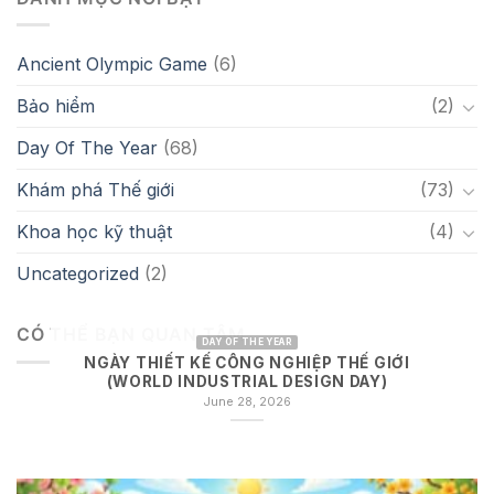
Ancient Olympic Game
(6)
Bảo hiểm
(2)
Day Of The Year
(68)
Khám phá Thế giới
(73)
Khoa học kỹ thuật
(4)
Uncategorized
(2)
CÓ THỂ BẠN QUAN TÂM
DAY OF THE YEAR
NGÀY THIẾT KẾ CÔNG NGHIỆP THẾ GIỚI
(WORLD INDUSTRIAL DESIGN DAY)
June 28, 2026