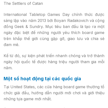
The Settlers of Catan
International Tabletop Games Day chính thức được
sáng lập vào năm 2013 bởi Boyan Radakovich và cộng
đồng Geek & Sundry. Mục tiêu ban đầu là tạo ra một
ngày đặc biệt để những người yêu thích board game
trên khắp thế giới cùng gặp gỡ, giao lưu và chia sẻ
đam mê.
Kể từ đó, sự kiện phát triển nhanh chóng và trở thành
ngày hội quốc tế được hàng triệu người tham gia mỗi
năm.
Một số hoạt động tại các quốc gia
Tại United States, các cửa hàng board game thường tổ
chức giải đấu, hướng dẫn người mới chơi và giới thiệu
những tựa game mới nhất.