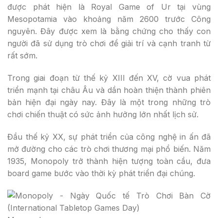
được phát hiện là Royal Game of Ur tại vùng
Mesopotamia vào khoảng năm 2600 trước Công
nguyên. Đây được xem là bằng chứng cho thấy con
người đã sử dụng trò chơi để giải trí và cạnh tranh từ
rất sớm.
Trong giai đoạn từ thế kỷ XIII đến XV, cờ vua phát
triển mạnh tại châu Âu và dần hoàn thiện thành phiên
bản hiện đại ngày nay. Đây là một trong những trò
chơi chiến thuật có sức ảnh hưởng lớn nhất lịch sử.
Đầu thế kỷ XX, sự phát triển của công nghệ in ấn đã
mở đường cho các trò chơi thương mại phổ biến. Năm
1935, Monopoly trở thành hiện tượng toàn cầu, đưa
board game bước vào thời kỳ phát triển đại chúng.