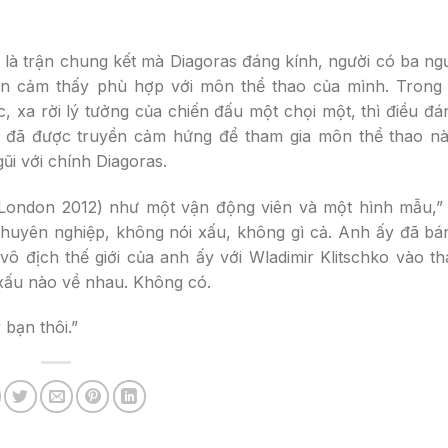
à trận chung kết mà Diagoras đáng kính, người có ba ngư
ắn cảm thấy phù hợp với môn thể thao của mình. Trong 
c, xa rời lý tưởng của chiến đấu một chọi một, thì điều đá
ên, đã được truyền cảm hứng để tham gia môn thể thao n
ũi với chính Diagoras.
ondon 2012) như một vận động viên và một hình mẫu,” O
yên nghiệp, không nói xấu, không gì cả. Anh ấy đã bán 
ô địch thế giới của anh ấy với Wladimir Klitschko vào t
 xấu nào về nhau. Không có.
 bạn thôi.”