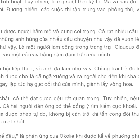
nh hoạt. Tuy nhiên, trong suốt thời kỳ La Mã và sau đó,
ì. Đương nhiên, các cuộc thi tập trung vào phòng thủ, v
 được người hâm mộ vô cùng coi trọng. Có rất nhiều câu
 những anh hùng của nhiều câu chuyện như vậy đã vươn lê
hư vậy. Là một người làm công trong trang trại, Glaucus 
y vào một cái cày bằng nắm đấm trần của mình.
hội tiếp theo, và anh đã làm như vậy. Chàng trai trẻ đã l
h được cho là đã ngã xuống và ra ngoài cho đến khi cha 
gay lập tức hạ gục đối thủ của mình, giành lấy vòng hoa.
 chất, có thể đạt được đều rất quan trọng. Tuy nhiên, nếu
để. Cả hai người đàn ông có thể đồng ý tìm kiếm cực khoái.
ia được phép tự do, không bị cản trở khi tấn công đối th
n một chút.
thế đâu,” là phản ứng của Okolie khi được kể về phương ph