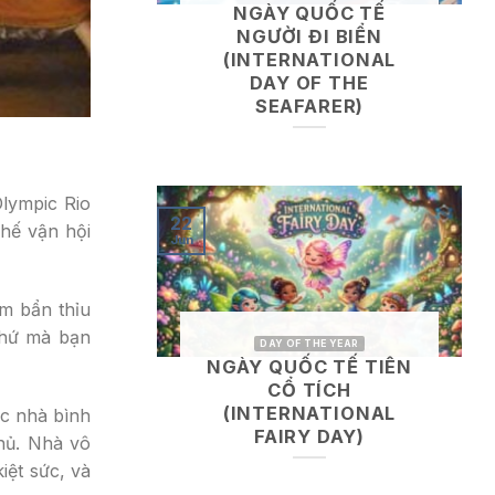
NGÀY QUỐC TẾ
NGƯỜI ĐI BIỂN
(INTERNATIONAL
DAY OF THE
SEAFARER)
Olympic Rio
22
Thế vận hội
Jun
ằm bẩn thỉu
 thứ mà bạn
DAY OF THE YEAR
NGÀY QUỐC TẾ TIÊN
CỔ TÍCH
(INTERNATIONAL
ác nhà bình
FAIRY DAY)
thủ. Nhà vô
iệt sức, và