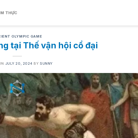
ẨM THỰC
IENT OLYMPIC GAME
g tại Thế vận hội cổ đại
ON
JULY 20, 2024
BY
SUNNY