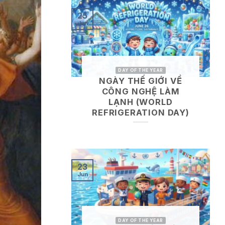
25
Jun
DAY OF THE YEAR
NGÀY THẾ GIỚI VỀ
CÔNG NGHỆ LÀM
LẠNH (WORLD
REFRIGERATION DAY)
23
Jun
DAY OF THE YEAR