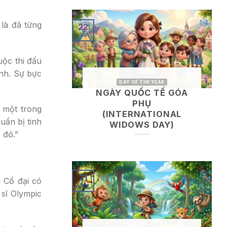
 là đã từng
22
Jun
uộc thi đấu
nh. Sự bực
DAY OF THE YEAR
NGÀY QUỐC TẾ GÓA
PHỤ
à một trong
(INTERNATIONAL
uẩn bị tinh
WIDOWS DAY)
 đó.”
21
 Cổ đại có
Jun
 sĩ Olympic