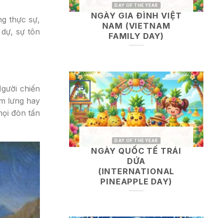
DAY OF THE YEAR
NGÀY GIA ĐÌNH VIỆT
ng thực sự,
NAM (VIETNAM
 dự, sự tôn
FAMILY DAY)
25
Người chiến
Jun
om lưng hay
mọi đòn tấn
DAY OF THE YEAR
NGÀY QUỐC TẾ TRÁI
DỨA
(INTERNATIONAL
PINEAPPLE DAY)