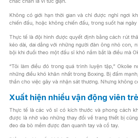
chắc chắn là vì tức giận.
Không có giới hạn thời gian và chỉ được nghỉ ngơi kh
chiến đấu, hoặc không chiến đấu, trong suốt hai ngày
Thực tế là đội hình được quyết định bằng cách rút th
kéo dài, dai dẳng với những người đàn ông nhỏ con,
bội khi đuổi theo một đấu sĩ khó nắm bắt là điều mà Ok
“Tôi làm điều đó trong quá trình luyện tập,” Okolie 
những điều khó khăn nhất trong Boxing. Bị đấm mạnh, 
thần cho việc gây và nhận sát thương. Nhưng không có
Xuất hiện nhiều vận động viên tr
Thực tế là các võ sĩ có kích thước và phong cách k
được là nhờ vào những thay đổi về trang thiết bị cũn
đeo da bò mềm được đan quanh tay và cổ tay.