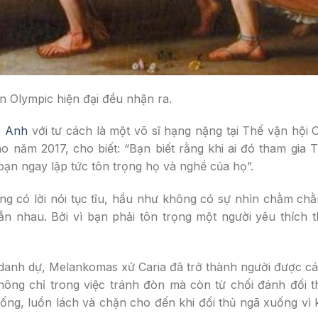
n Olympic hiện đại đều nhận ra.
c Anh
với tư cách là một võ sĩ hạng nặng tại Thế vận hội 
 năm 2017, cho biết: “Bạn biết rằng khi ai đó tham gia 
 bạn ngay lập tức tôn trọng họ và nghề của họ”.
ng có lời nói tục tĩu, hầu như không có sự nhìn chằm ch
lẫn nhau. Bởi vì bạn phải tôn trọng một người yêu thích
danh dự, Melankomas xứ Caria đã trở thành người được c
hông chỉ trong việc tránh đòn mà còn từ chối đánh đối 
g, luồn lách và chặn cho đến khi đối thủ ngã xuống vì k