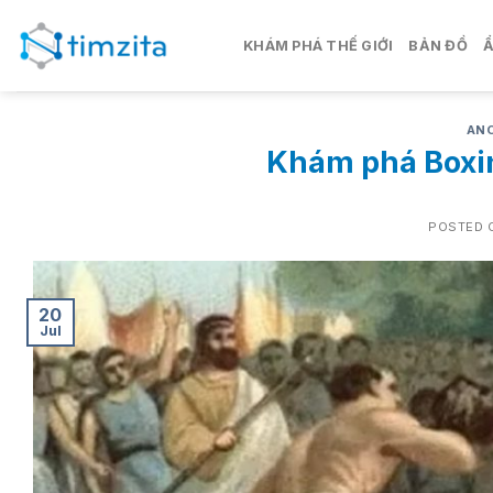
Skip
to
KHÁM PHÁ THẾ GIỚI
BẢN ĐỒ
content
ANC
Khám phá Boxin
POSTED 
20
Jul