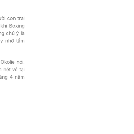
ời con trai
khi Boxing
ng chú ý là
ày nhờ tấm
kolie nói.
hết vé tại
háng 4 năm