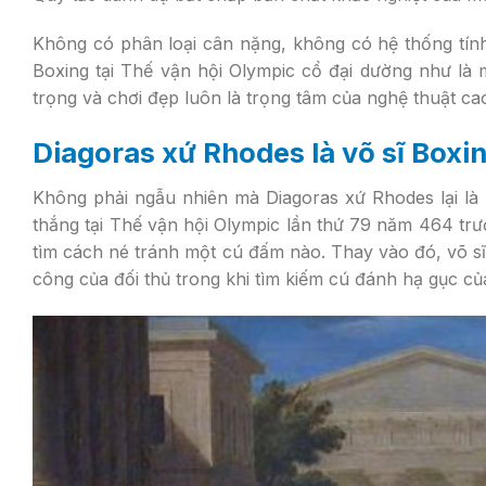
Không có phân loại cân nặng, không có hệ thống tính 
Boxing tại Thế vận hội Olympic cổ đại dường như là 
trọng và chơi đẹp luôn là trọng tâm của nghệ thuật ca
Diagoras xứ Rhodes là võ sĩ Boxin
Không phải ngẫu nhiên mà Diagoras xứ Rhodes lại là m
thắng tại Thế vận hội Olympic lần thứ 79 năm 464 tr
tìm cách né tránh một cú đấm nào. Thay vào đó, võ s
công của đối thủ trong khi tìm kiếm cú đánh hạ gục củ