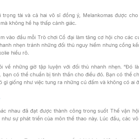
i trọng tài và cả hai võ sĩ đồng ý, Melankomas được cho
 mà không hề hạ thấp cảnh giác.
ăm vào đầu mỗi Trò chơi Cổ đại làm tăng cơ hội cho các c
 nhanh nhẹn tránh những đối thủ nguy hiểm nhưng cồng kề
olie hiểu rõ.
nói về những giờ tập luyện với đối thủ nhanh nhẹn. “Đó l
bạn có thể chuẩn bị tinh thần cho điều đó. Bạn có thể ch
 gì giống như việc tung ra những cú đấm và không có ai ở
ẻ
hác nhau đã đạt được thành công trong suốt Thế vận hội
g như sự phát triển của môn thể thao này. Lúc đầu, các võ