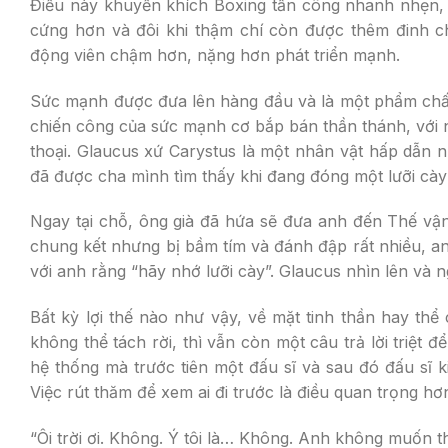
Điều này khuyến khích Boxing tấn công nhanh nhẹn, li
cứng hơn và đôi khi thậm chí còn được thêm đinh ch
động viên chậm hơn, nặng hơn phát triển mạnh.
Sức mạnh được đưa lên hàng đầu và là một phẩm chất
chiến công của sức mạnh cơ bắp bán thần thánh, với
thoại. Glaucus xứ Carystus là một nhân vật hấp dẫn n
đã được cha mình tìm thấy khi đang đóng một lưỡi cà
Ngay tại chỗ, ông già đã hứa sẽ đưa anh đến Thế vận 
chung kết nhưng bị bầm tím và đánh đập rất nhiều, an
với anh rằng “hãy nhớ lưỡi cày”. Glaucus nhìn lên và n
Bất kỳ lợi thế nào như vậy, về mặt tinh thần hay thể
không thể tách rời, thì vẫn còn một câu trả lời triệt 
hệ thống mà trước tiên một đấu sĩ và sau đó đấu sĩ k
Việc rút thăm để xem ai đi trước là điều quan trọng hơ
“Ôi trời ơi. Không. Ý tôi là… Không. Anh không muốn 