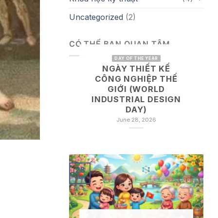
Uncategorized
(2)
CÓ THỂ BẠN QUAN TÂM
DAY OF THE YEAR
NGÀY THIẾT KẾ
CÔNG NGHIỆP THẾ
GIỚI (WORLD
INDUSTRIAL DESIGN
DAY)
June 28, 2026
28
Jun